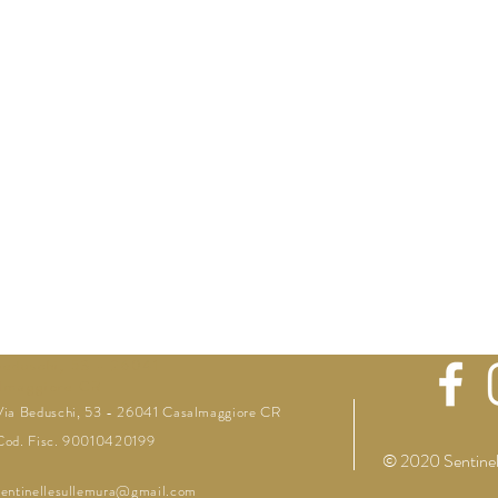
Beduschi, 53 - 26041
lmaggiore CR
Via Beduschi, 53 - 26041 Casalmaggiore CR
Cod. Fisc. 90010420199
© 2020 Sentinel
sentinellesullemura@gmail.com