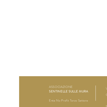
Via 
Casa
ASSOCIAZIONE
SENTINELLE SULLE MURA
Ente No Profit Terzo Settore